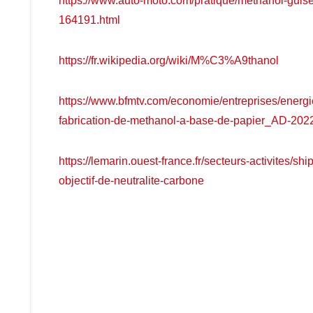
https://www.auto-moto.com/pratique/methanol-guis
164191.html
https://fr.wikipedia.org/wiki/M%C3%A9thanol
https://www.bfmtv.com/economie/entreprises/energi
fabrication-de-methanol-a-base-de-papier_AD-20
https://lemarin.ouest-france.fr/secteurs-activites/
objectif-de-neutralite-carbone