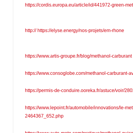
https://cordis.europa.eu/article/id/441972-green-met
http:// https://elyse.energy/nos-projets/em-rhone
https://www.artis-groupe.fr/blog/methanol-carburant
https://www.consoglobe.com/methanol-carburant-a
https://permis-de-conduire.ooreka.fr/astuce/voir/28
https://www.lepoint.fr/automobile/innovations/le-me
2464367_652.php