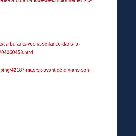
e-de-carburant-mode-de-fonctionnement-fp-
e/carburants-veolia-se-lance-dans-la-
2204060458.html
shipping/42187-maersk-avant-de-dix-ans-son-